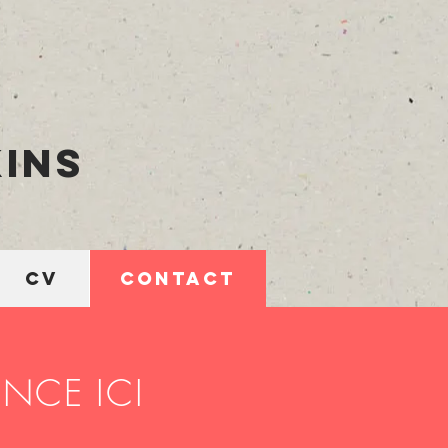
ins
CV
CONTACT
NCE ICI