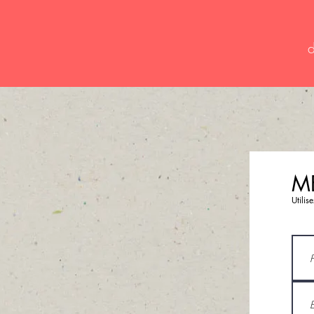
d
M
Utilis