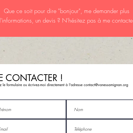
Que ce soit pour dire "bonjour", me demander plus
'informations, un devis ?
N'hésitez pas à me contacte
E CONTACTER !
ez le formulaire ou écrivez-moi directement à l'adresse
contact@vanessamignan.org